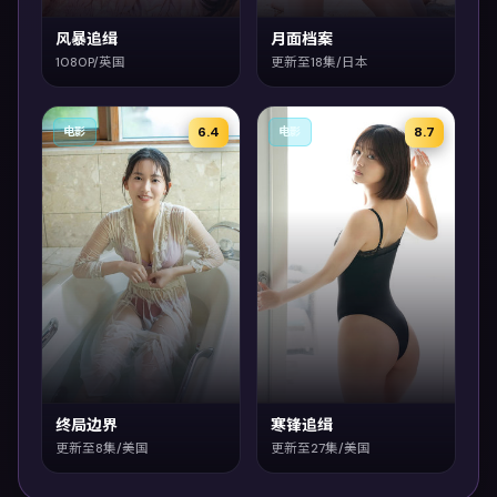
风暴追缉
月面档案
1080P/英国
更新至18集/日本
6.4
8.7
电影
电影
终局边界
寒锋追缉
更新至8集/美国
更新至27集/美国