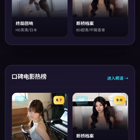
终局回响
断桥档案
HD高清/日本
BD超清/中国香港
口碑电影热榜
进入频道 →
8.7
9.0
电影
电影
断桥档案