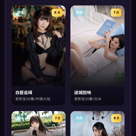
9.4
7.0
动漫
动漫
白昼追缉
迷城回响
更新至26集/中国大陆
更新至25集/日本
7.3
8.5
动漫
动漫