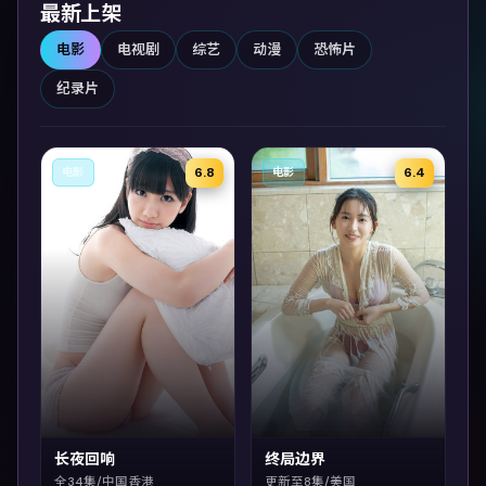
最新上架
电影
电视剧
综艺
动漫
恐怖片
纪录片
6.8
6.4
电影
电影
长夜回响
终局边界
全34集/中国香港
更新至8集/美国