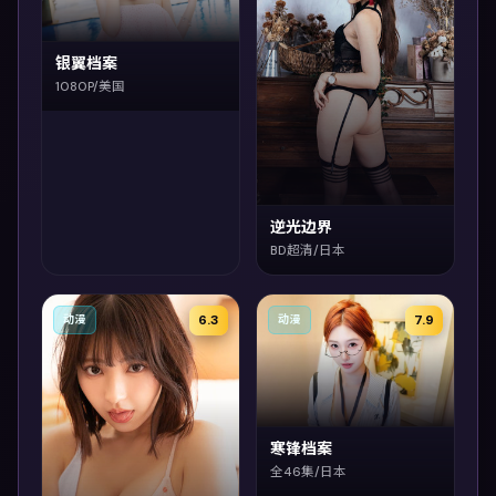
银翼档案
1080P/美国
逆光边界
BD超清/日本
6.3
7.9
动漫
动漫
寒锋档案
全46集/日本