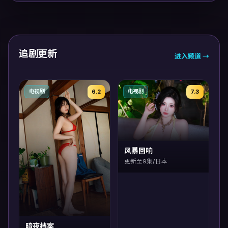
追剧更新
进入频道 →
6.2
7.3
电视剧
电视剧
风暴回响
更新至9集/日本
暗夜档案