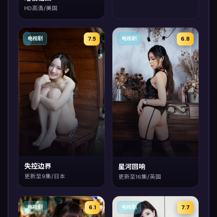
HD高清/美国
7.5
6.8
电视剧
电视剧
失控边界
星河回响
更新至9集/日本
更新至16集/英国
6.1
7.7
电视剧
电视剧