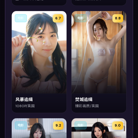
6.7
8.8
电影
电影
风暴追缉
焚城追缉
1080P/英国
臻彩画质/英国
9.2
9.0
电影
电影